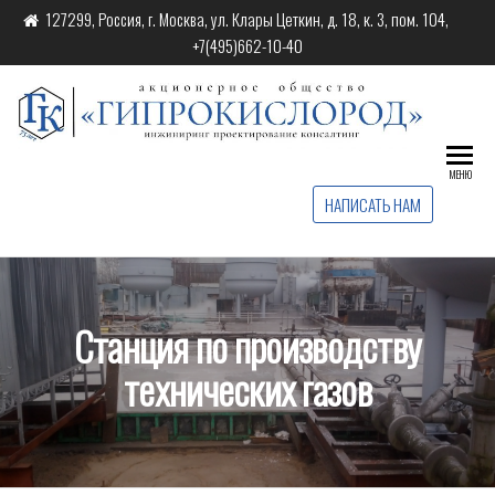
127299, Россия, г. Москва, ул. Клары Цеткин, д. 18, к. 3, пом. 104,
+7(495)662-10-40
АО
Инжинир
проекти
"Гип
консалт
МЕНЮ
НАПИСАТЬ НАМ
Станция по производству
технических газов